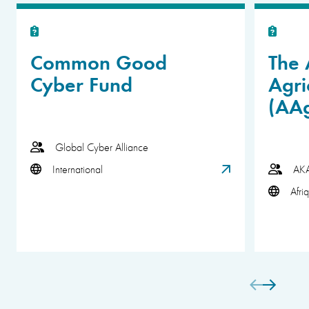
Common Good
The 
Cyber Fund
Agri
(AA
Global Cyber Alliance
International
AK
Afri