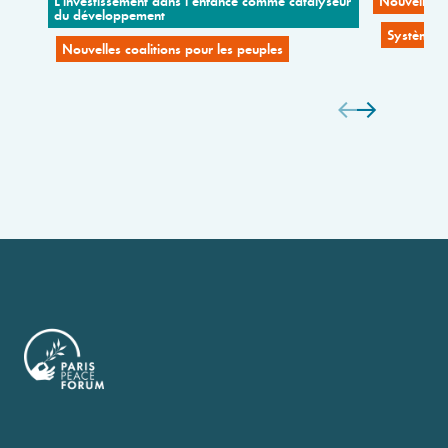
L’investissement dans l’enfance comme catalyseur
Nouvelles c
du développement
Systèmes 
Nouvelles coalitions pour les peuples