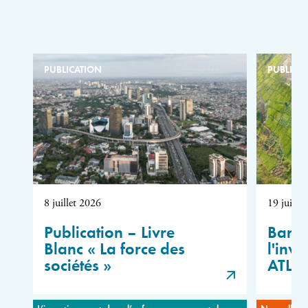
PUBLICATION
PUBLICA
8 juillet 2026
19 juin 
Publication – Livre
Barom
Blanc « La force des
l'inve
sociétés »
ATLA