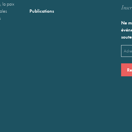
, la paix
Inscr
Publications
nales
s
Ne ma
événe
soute
Emai
(Néces