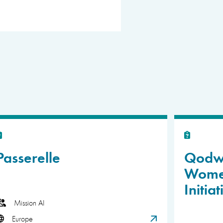
Passerelle
Qodwa
Wome
Initiat
Mission AI
Europe