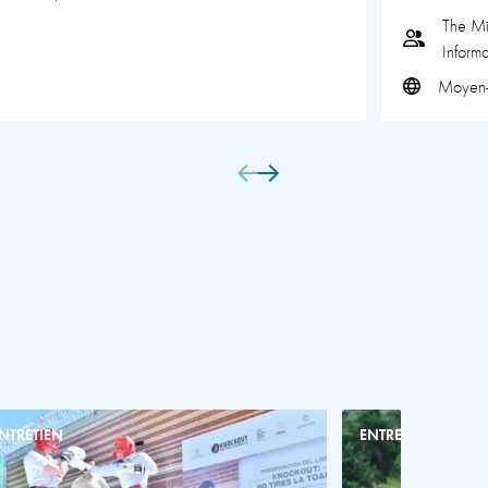
The Mi
Inform
Moyen-
NTRETIEN
ENTRETIEN