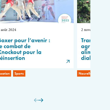
 août 2024
2 novembre 2023
Boxer pour l’avenir :
Transforma
le combat de
agricoles et
Knockout pour la
alimentaire
réinsertion
dialogue S
ucation
Sports
Nouvelles coalitions 