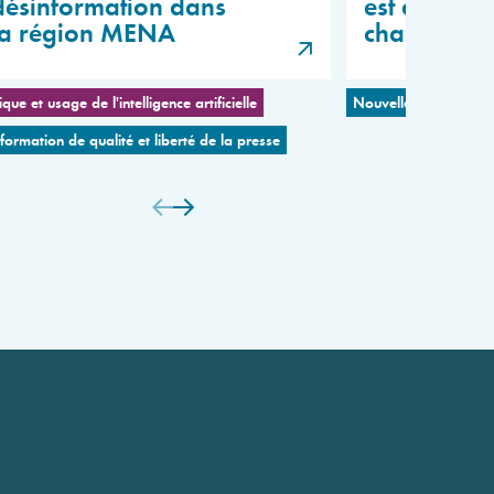
désinformation dans
est devenu 
la région MENA
chaotique 
ique et usage de l'intelligence artificielle
Nouvelles coalitions 
nformation de qualité et liberté de la presse