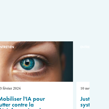
NTRETIEN
ENTRETIEN
3 février 2024
10 novembre 2023
Mobiliser l'IA pour
Justin Vaïss
utter contre la
système int