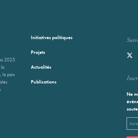
Initiatives politiques
Suiv
Projets
mps 2025
Actualités
 la
, la paix
Inscr
Publications
nales
s
Ne ma
événe
soute
Emai
(Néces