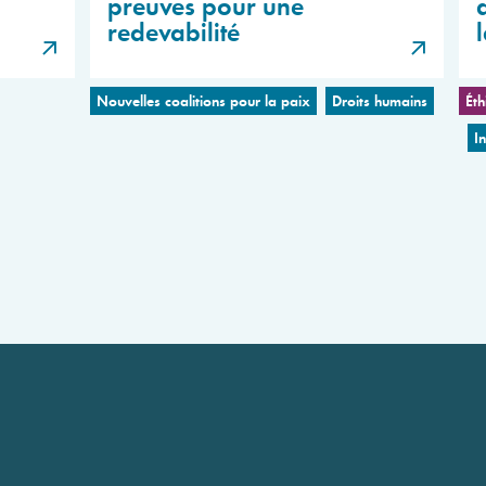
preuves pour une
redevabilité
Nouvelles coalitions pour la paix
Droits humains
Éth
I