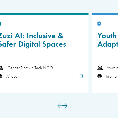
Zuzi AI: Inclusive &
Youth 
Safer Digital Spaces
Adapt
Gender Rights In Tech NGO
Youth 
Afrique
Internat