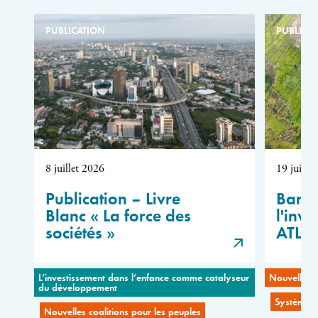
PUBLICATION
PUBLICA
8 juillet 2026
19 juin 
Publication – Livre
Barom
Blanc « La force des
l'inve
sociétés »
ATLA
L’investissement dans l’enfance comme catalyseur
Nouvelles c
du développement
Systèmes 
Nouvelles coalitions pour les peuples