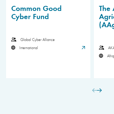
Common Good
The 
Cyber Fund
Agri
(AA
Global Cyber Alliance
International
AK
Afri