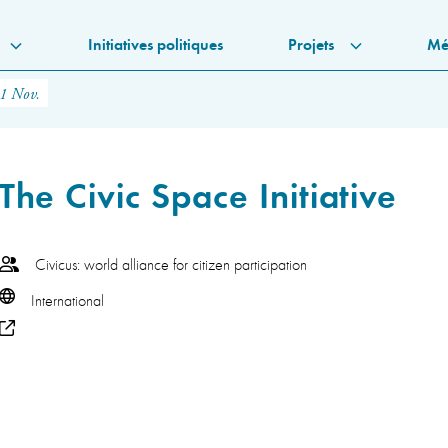
Initiatives politiques
Projets
Mé
11 Nov.
The Civic Space Initiative
Civicus: world alliance for citizen participation
International