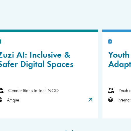
Zuzi AI: Inclusive &
Youth 
Safer Digital Spaces
Adapt
Gender Rights In Tech NGO
Youth 
Afrique
Internat