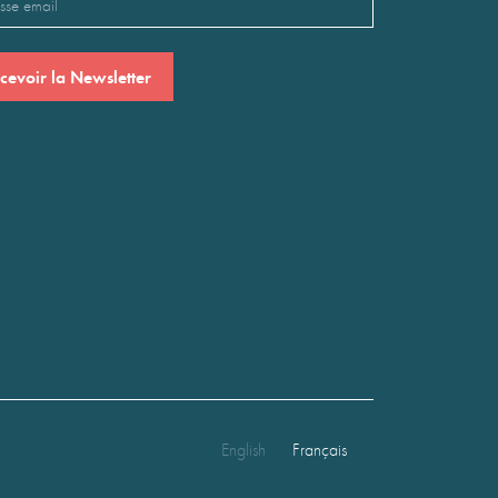
saire)
English
Français