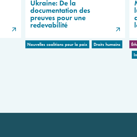
Ukraine: De la
documentation des
l
preuves pour une
redevabilité
Nouvelles coalitions pour la paix
Droits humains
Éth
I