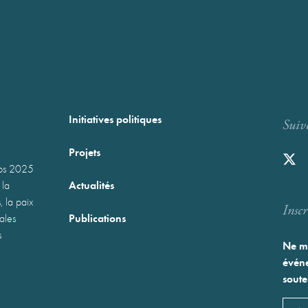
Initiatives politiques
Suiv
Projets
mps 2025
Actualités
 la
, la paix
Inscr
Publications
nales
s
Ne ma
événe
soute
Emai