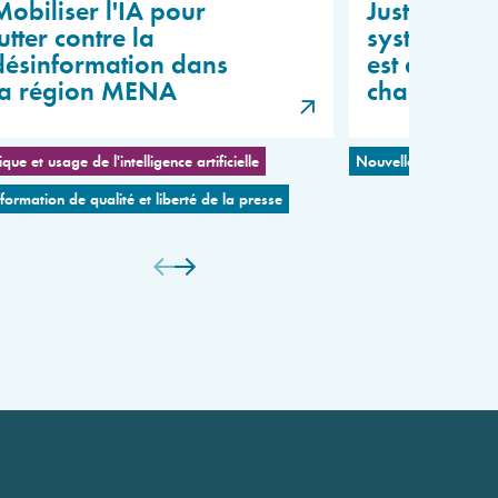
Mobiliser l'IA pour
Justin Vaïss
utter contre la
système int
désinformation dans
est devenu 
la région MENA
chaotique 
ique et usage de l'intelligence artificielle
Nouvelles coalitions 
nformation de qualité et liberté de la presse