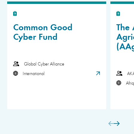
Common Good
The 
Cyber Fund
Agri
(AA
Global Cyber Alliance
International
AK
Afri