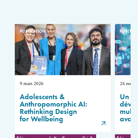
PUBLICATION
PUBLICA
9 mars 2026
24 novem
Adolescents &
Un ca
Anthropomorphic AI:
déve
Rethinking Design
multi
for Wellbeing
avan