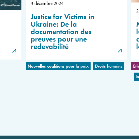
3 décembre 2024
2
Justice for Victims in
Ukraine: De la
documentation des
l
preuves pour une
redevabilité
Nouvelles coalitions pour la paix
Droits humains
Éth
I