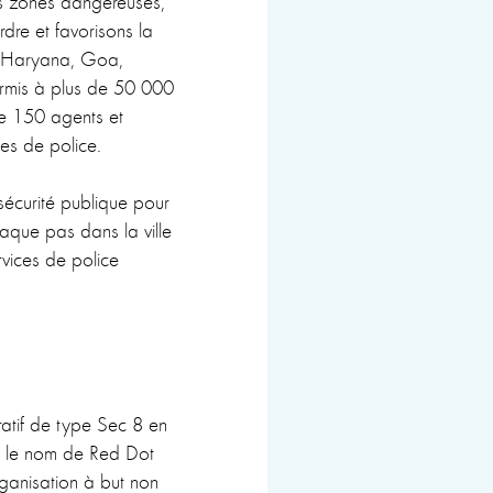
es zones dangereuses,
dre et favorisons la
 (Haryana, Goa,
rmis à plus de 50 000
de 150 agents et
les de police.
sécurité publique pour
chaque pas dans la ville
rvices de police
atif de type Sec 8 en
s le nom de Red Dot
rganisation à but non