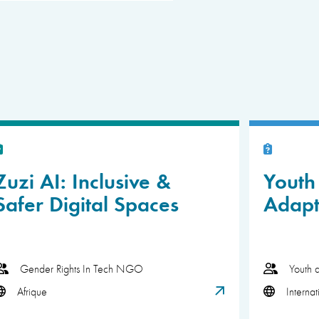
Zuzi AI: Inclusive &
Youth 
Safer Digital Spaces
Adapt
Gender Rights In Tech NGO
Youth 
Afrique
Internat