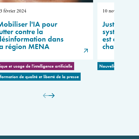
3 février 2024
10 novembre 2023
Mobiliser l'IA pour
Justin Vaïss
utter contre la
système int
désinformation dans
est devenu 
la région MENA
chaotique 
ique et usage de l'intelligence artificielle
Nouvelles coalitions 
nformation de qualité et liberté de la presse