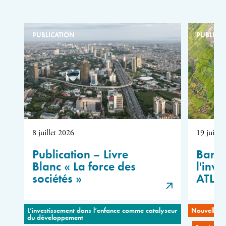
PUBLICATION
PUBLICA
8 juillet 2026
19 juin 
Publication – Livre
Barom
Blanc « La force des
l'inve
sociétés »
ATLA
L’investissement dans l’enfance comme catalyseur
Nouvelles c
du développement