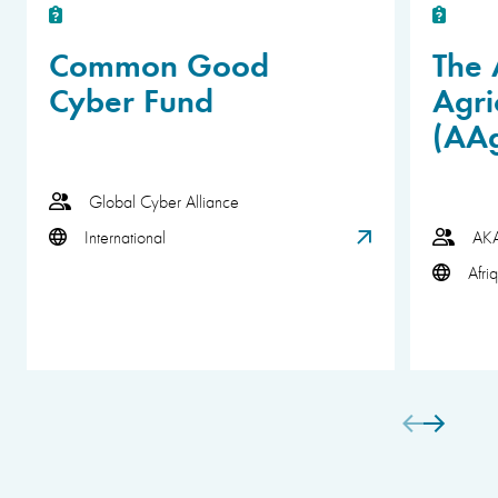
Common Good
The 
Cyber Fund
Agri
(AA
Global Cyber Alliance
International
AK
Afri