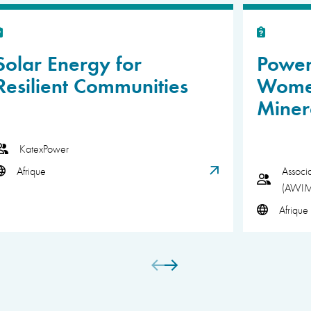
Solar Energy for
Power
Resilient Communities
Women
Miner
KatexPower
Afrique
Associ
(AWI
Afrique