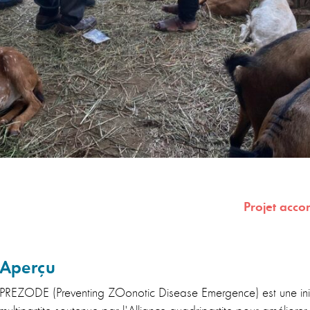
Projet acc
Aperçu
PREZODE (Preventing ZOonotic Disease Emergence) est une initi
multipartite soutenue par l'Alliance quadripartite pour améliorer 