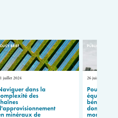
OLICY BRIEF
PUBLICATION
1 juillet 2024
26 juin 2024
Naviguer dans la
Pour un pa
complexité des
équitable d
chaînes
bénéfices d
d'approvisionnement
domaine de
en minéraux de
mondiale : 