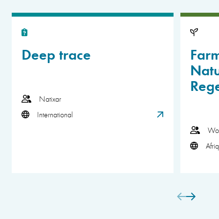
Deep trace
Far
Natu
Rege
Natixar
International
Wor
Afri