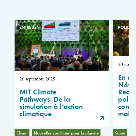
ENTRETIEN
POLICY B
20 novem
En a
26 septembre 2025
N4G 
MIT Climate
Reco
Pathways: De la
politi
simulation à l’action
contr
climatique
malnu
Climat
Nouvelles coalitions pour la planète
Santé