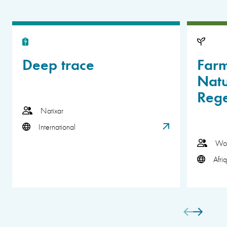
Deep trace
Far
Natu
Rege
Natixar
International
Wor
Afri