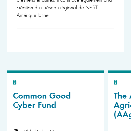
création d'un réseau régional de NeST
Amérique latine.
Common Good
The 
Cyber Fund
Agri
(AA