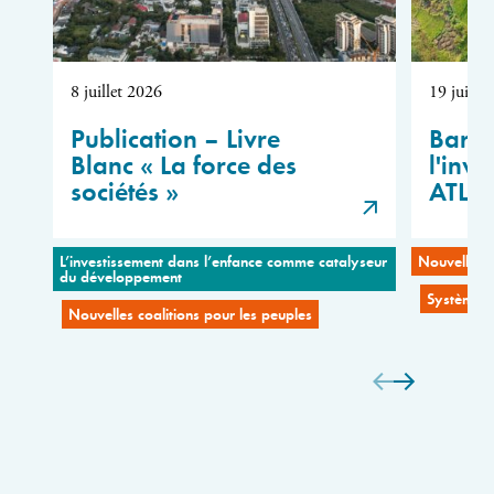
8 juillet 2026
19 juin 
Publication – Livre
Barom
Blanc « La force des
l'inve
sociétés »
ATLA
L’investissement dans l’enfance comme catalyseur
Nouvelles c
du développement
Systèmes 
Nouvelles coalitions pour les peuples