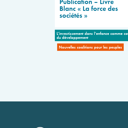
Publication – Livre
Blanc « La force des
sociétés »
L’investissement dans l’enfance comme ca
du développement
Nouvelles coalitions pour les peuples