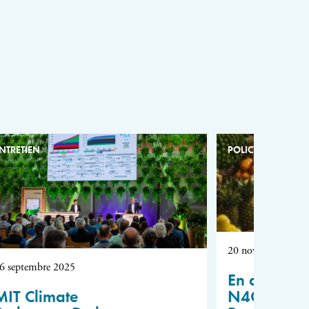
NTRETIEN
POLICY BRIEF
20 novembre 2024
6 septembre 2025
En amont 
MIT Climate
N4G :