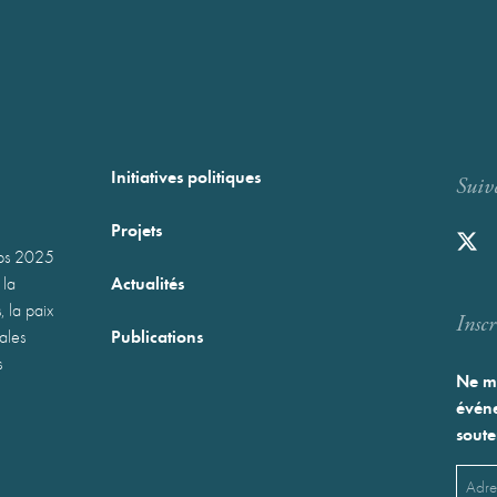
Initiatives politiques
Suiv
Projets
mps 2025
Actualités
 la
, la paix
Inscr
Publications
nales
s
Ne ma
événe
soute
Emai