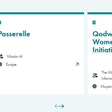
Passerelle
Qodwa
Wome
Initiat
Mission AI
Europe
The Mi
Inform
Moyen-