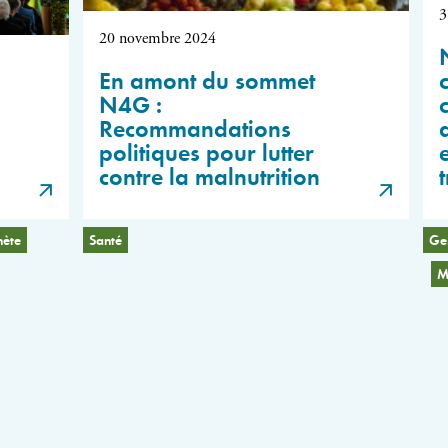
3
20 novembre 2024
En amont du sommet
N4G :
Recommandations
politiques pour lutter
contre la malnutrition
nète
Santé
Ges
M