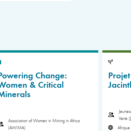
Powering Change:
Projet
Women & Critical
Jacin
Minerals
Jeunes
Verte 
Association of Women in Mining in Africa
(AWIMA)
Afrique