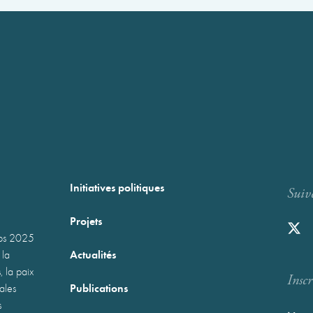
Initiatives politiques
Suiv
Projets
mps 2025
Actualités
 la
, la paix
Inscr
Publications
nales
s