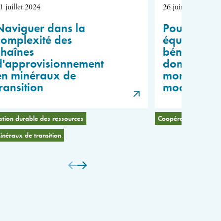
1 juillet 2024
26 juin 2024
Naviguer dans la
Pour un pa
complexité des
équitable d
chaînes
bénéfices d
d'approvisionnement
domaine de
en minéraux de
mondiale : 
transition
modèle FIF
tion durable des ressources
Coopération scientifi
inéraux de transition