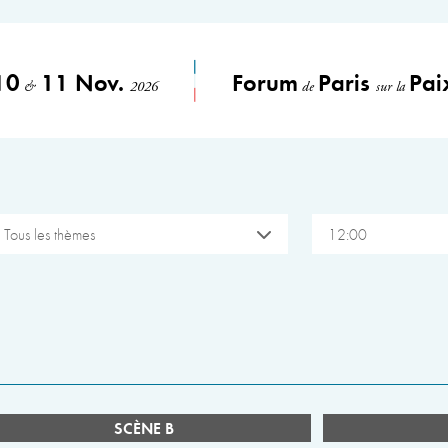
10
11 Nov.
Forum
Paris
Pai
&
2026
de
sur la
Tous les thèmes
12:00
SCÈNE B