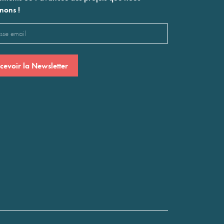
nons !
l
saire)