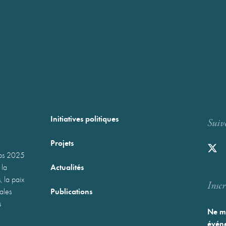
Initiatives politiques
Suiv
Projets
mps 2025
Actualités
 la
, la paix
Inscr
Publications
nales
s
Ne ma
événe