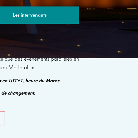
Les intervenants
s sessions avec des experts renommés qui
insi que des événements parallèles en
tion Mo Ibrahim.
nt en UTC+1, heure du Maroc.
e de changement.