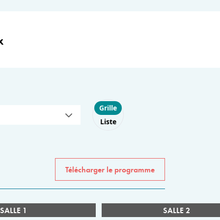
x
Choose layout
Grille
Liste
Télécharger le programme
SALLE 1
SALLE 2