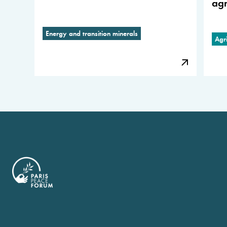
agr
Energy and transition minerals
Agri