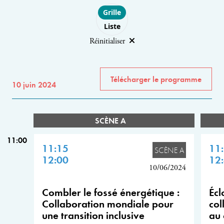
Choose layout
Grille
Liste
Réinitialiser
Télécharger le programme
10 juin 2024
SCÈNE A
11:00
11:15
11
SCÈNE A
12:00
12
10/06/2024
Combler le fossé énergétique :
Écl
Collaboration mondiale pour
col
une transition inclusive
au 