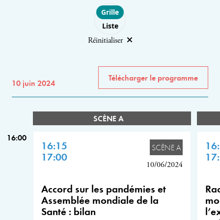
Choose layout
Grille
Liste
Réinitialiser
Télécharger le programme
10 juin 2024
SCÈNE A
16:00
16:15
16
SCÈNE A
17:00
17
10/06/2024
Accord sur les pandémies et
Rac
Assemblée mondiale de la
mon
Santé : bilan
l’e