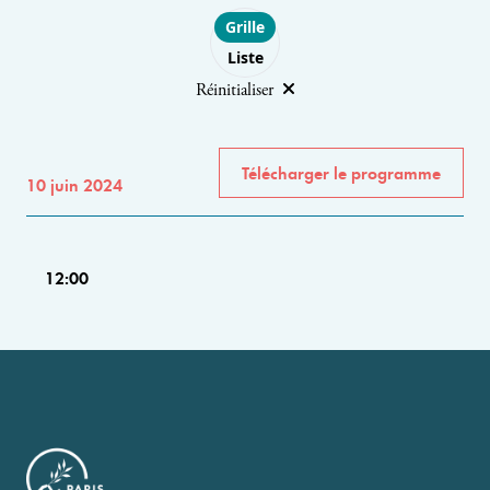
Choose layout
Grille
Liste
Réinitialiser
Télécharger le programme
10 juin 2024
12:00