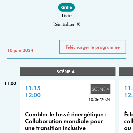
Choose layout
Grille
Liste
Réinitialiser
Télécharger le programme
10 juin 2024
SCÈNE A
11:00
11:15
11
SCÈNE A
12:00
12
10/06/2024
Combler le fossé énergétique :
Écl
Collaboration mondiale pour
col
une transition inclusive
au 