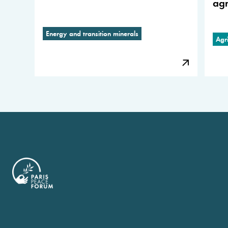
agr
Energy and transition minerals
Agri