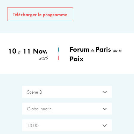
Télécharger le programme
Forum
Paris
10
11 Nov.
de
sur la
&
Paix
2026
Scène B
Global health
13:00