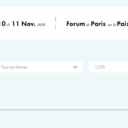
10
11 Nov.
Forum
Paris
Pai
&
2026
de
sur la
Tous les thèmes
12:00