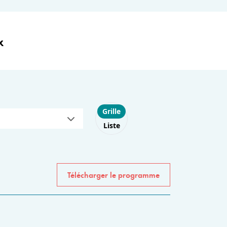
x
Choose layout
Grille
Liste
Télécharger le programme