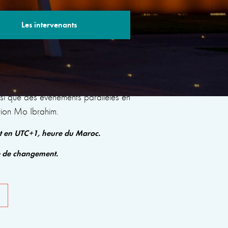
Les intervenants
s sessions avec des experts renommés qui
insi que des événements parallèles en
tion Mo Ibrahim.
nt en UTC+1, heure du Maroc.
e de changement.