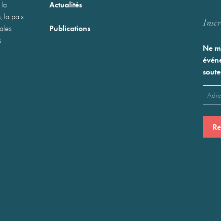
Actualités
 la
, la paix
Inscr
Publications
nales
s
Ne ma
événe
soute
Emai
(Néces