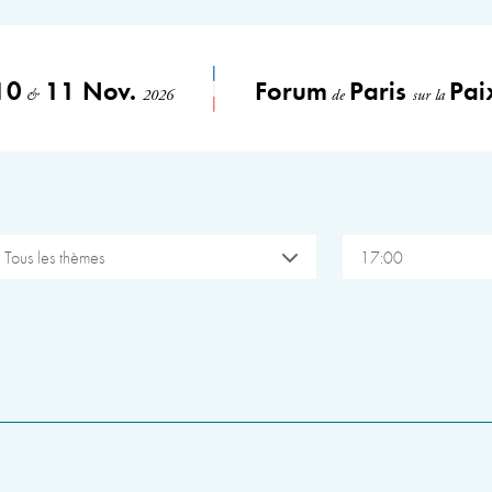
10
11 Nov.
Forum
Paris
Pai
&
2026
de
sur la
Tous les thèmes
17:00