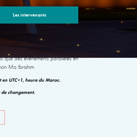
Les intervenants
s sessions avec des experts renommés qui
insi que des événements parallèles en
tion Mo Ibrahim.
nt en UTC+1, heure du Maroc.
e de changement.