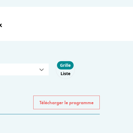
x
Choose layout
Grille
Liste
Télécharger le programme