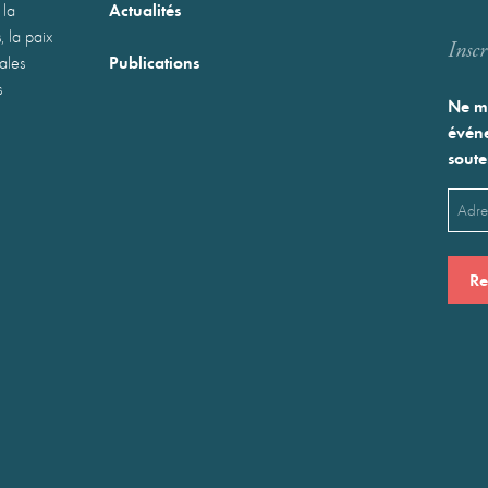
Actualités
 la
, la paix
Inscr
Publications
nales
s
Ne ma
événe
soute
Emai
(Néces