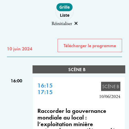
Choose layout
Grille
Liste
Réinitialiser
Télécharger le programme
10 juin 2024
SCÈNE B
16:00
16:15
SCÈNE B
17:15
10/06/2024
Raccorder la gouvernance
mondiale au local :
l’exploitation minière