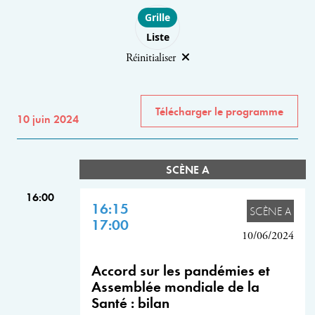
Choose layout
Grille
Liste
Réinitialiser
Télécharger le programme
10 juin 2024
SCÈNE A
16:00
16:15
SCÈNE A
17:00
10/06/2024
Accord sur les pandémies et
Assemblée mondiale de la
Santé : bilan