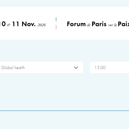
10
11 Nov.
Forum
Paris
Pai
&
2026
de
sur la
Global health
13:00