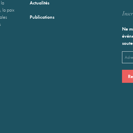
Actualités
 la
, la paix
Inscr
Publications
nales
s
Ne ma
événe
soute
Emai
(Néces