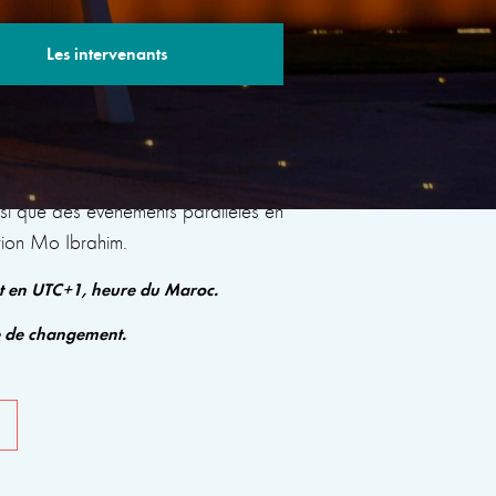
Les intervenants
s sessions avec des experts renommés qui
insi que des événements parallèles en
tion Mo Ibrahim.
nt en UTC+1, heure du Maroc.
e de changement.