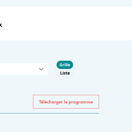
x
Choose layout
Grille
Liste
Télécharger le programme