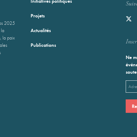
Initiatives politiques
Suiv
Projets
mps 2025
Actualités
 la
, la paix
Inscr
Publications
nales
s
Ne ma
événe
soute
Emai
(Néces