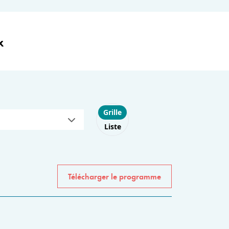
x
Choose layout
Grille
Liste
Télécharger le programme