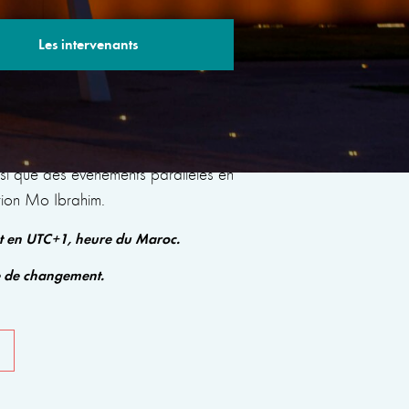
Les intervenants
s sessions avec des experts renommés qui
insi que des événements parallèles en
tion Mo Ibrahim.
nt en UTC+1, heure du Maroc.
e de changement.