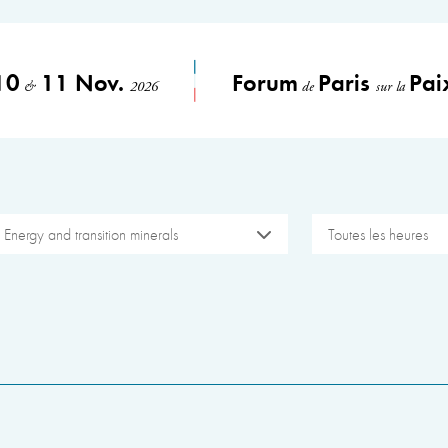
10
11 Nov.
Forum
Paris
Pai
&
2026
de
sur la
Energy and transition minerals
Toutes les heures