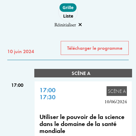
Choose layout
Grille
Liste
Réinitialiser
Télécharger le programme
10 juin 2024
SCÈNE A
17:00
17:00
SCÈNE A
17:30
10/06/2024
Utiliser le pouvoir de la science
dans le domaine de la santé
mondiale