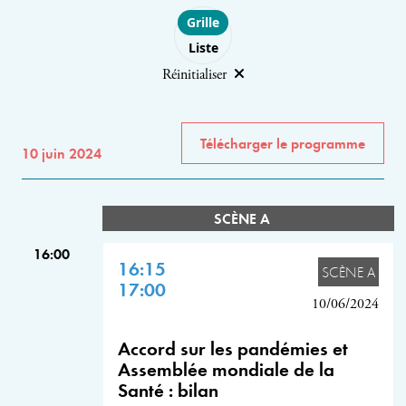
Choose layout
Grille
Liste
Réinitialiser
Télécharger le programme
10 juin 2024
SCÈNE A
16:00
16:15
SCÈNE A
17:00
10/06/2024
Accord sur les pandémies et
Assemblée mondiale de la
Santé : bilan