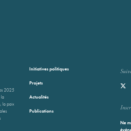
Initiatives politiques
Suiv
Projets
mps 2025
Actualités
 la
, la paix
Inscr
Publications
nales
s
Ne ma
événe