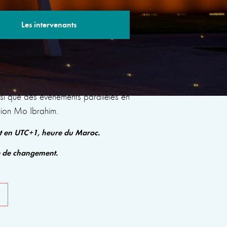
Les intervenants
s sessions avec des experts renommés qui
insi que des événements parallèles en
tion Mo Ibrahim.
nt en UTC+1, heure du Maroc.
e de changement.