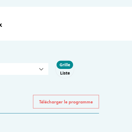
x
Choose layout
Grille
Liste
Télécharger le programme