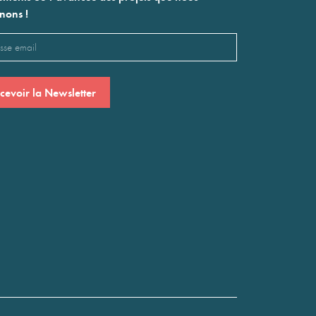
nons !
l
saire)