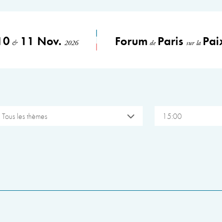
10
11 Nov.
Forum
Paris
Pai
&
2026
de
sur la
Tous les thèmes
15:00