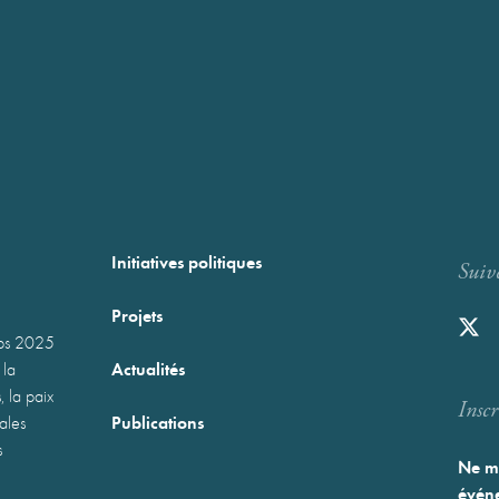
Initiatives politiques
Suiv
Projets
mps 2025
Actualités
 la
, la paix
Inscr
Publications
nales
s
Ne ma
événe