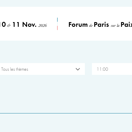
10
11 Nov.
Forum
Paris
Pai
&
2026
de
sur la
Tous les thèmes
11:00