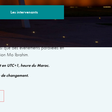
Les intervenants
s sessions avec des experts renommés qui
insi que des événements parallèles en
tion Mo Ibrahim.
nt en UTC+1, heure du Maroc.
e de changement.