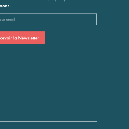
nons !
l
saire)