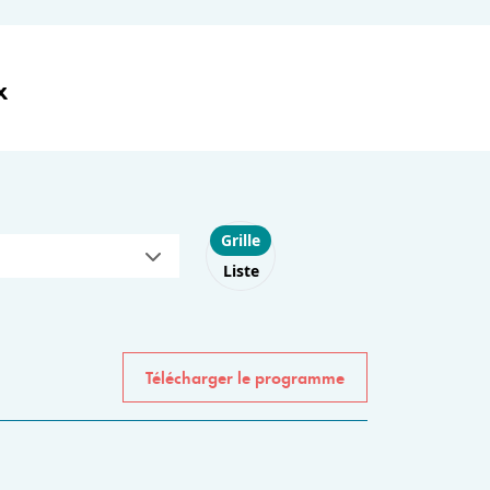
x
Choose layout
Grille
Liste
Télécharger le programme