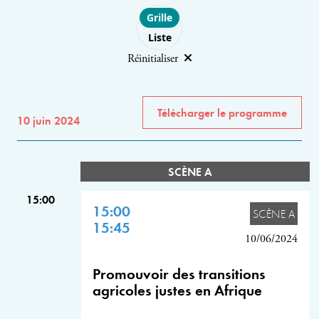
Choose layout
Grille
Liste
Réinitialiser
Télécharger le programme
10 juin 2024
SCÈNE A
15:00
15:00
SCÈNE A
15:45
10/06/2024
Promouvoir des transitions
agricoles justes en Afrique