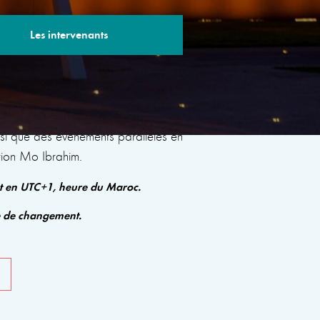
Les intervenants
s sessions avec des experts renommés qui
insi que des événements parallèles en
tion Mo Ibrahim.
nt en UTC+1, heure du Maroc.
e de changement.