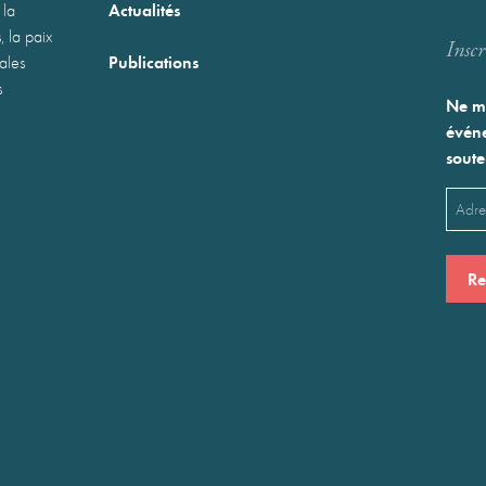
Actualités
 la
, la paix
Inscr
Publications
nales
s
Ne ma
événe
soute
Emai
(Néces