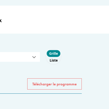
x
Choose layout
Grille
Liste
Télécharger le programme