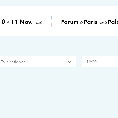
10
11 Nov.
Forum
Paris
Pai
&
2026
de
sur la
Tous les thèmes
12:00