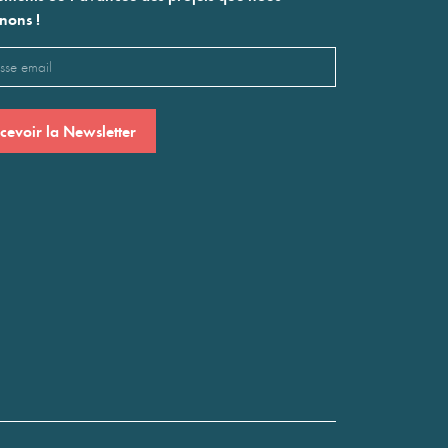
nons !
l
saire)