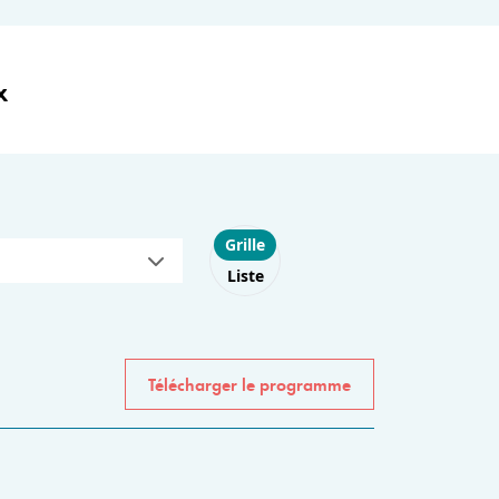
x
Choose layout
Grille
Liste
Télécharger le programme