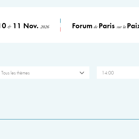
10
11 Nov.
Forum
Paris
Pai
&
2026
de
sur la
Tous les thèmes
14:00