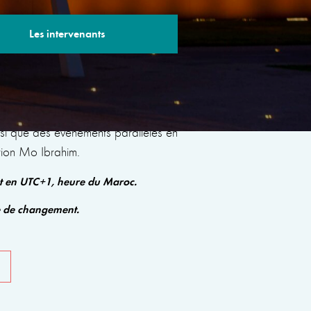
Les intervenants
s sessions avec des experts renommés qui
insi que des événements parallèles en
tion Mo Ibrahim.
nt en UTC+1, heure du Maroc.
e de changement.