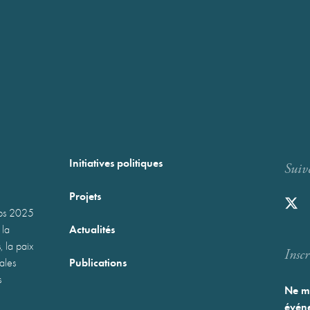
Initiatives politiques
Suiv
Projets
mps 2025
Actualités
 la
, la paix
Inscr
Publications
nales
s
Ne ma
événe