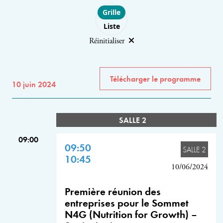
Choose layout
Grille
Liste
Réinitialiser
Télécharger le programme
10 juin 2024
SALLE 2
09:00
09:50
SALLE 2
10:45
10/06/2024
Première réunion des
entreprises pour le Sommet
N4G (Nutrition for Growth) –