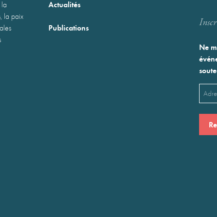
Actualités
 la
, la paix
Inscr
Publications
nales
s
Ne ma
événe
soute
Emai
(Néces