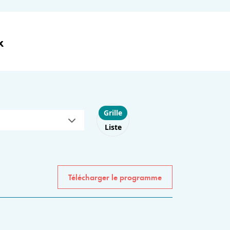
x
Choose layout
Grille
Liste
Télécharger le programme