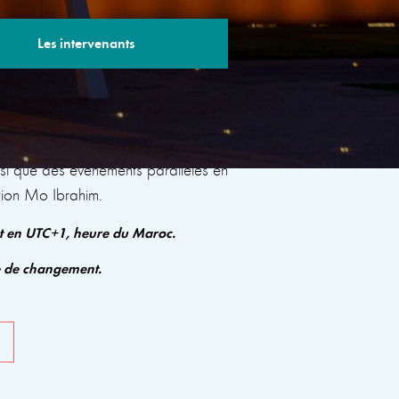
Les intervenants
s sessions avec des experts renommés qui
insi que des événements parallèles en
tion Mo Ibrahim.
nt en UTC+1, heure du Maroc.
e de changement.