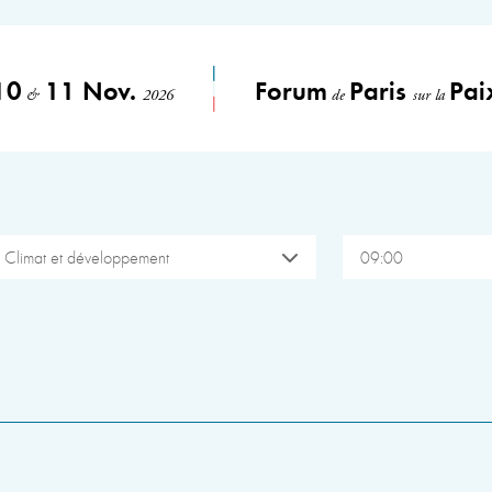
10
11 Nov.
Forum
Paris
Pai
&
2026
de
sur la
Climat et développement
09:00