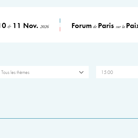
10
11 Nov.
Forum
Paris
Pai
&
2026
de
sur la
Tous les thèmes
15:00