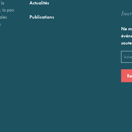
Actualités
 la
, la paix
Inscr
Publications
nales
s
Ne ma
événe
soute
Emai
(Néces