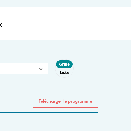
x
Choose layout
Grille
Liste
Télécharger le programme