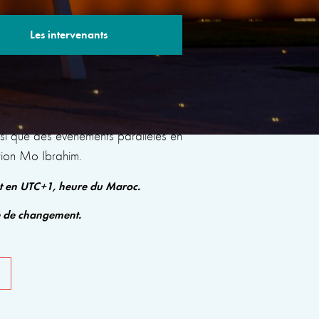
Les intervenants
s sessions avec des experts renommés qui
insi que des événements parallèles en
tion Mo Ibrahim.
nt en UTC+1, heure du Maroc.
e de changement.