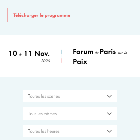
Télécharger le programme
Forum
Paris
10
11 Nov.
de
sur la
&
Paix
2026
Toutes les scènes
Tous les thèmes
Toutes les heures