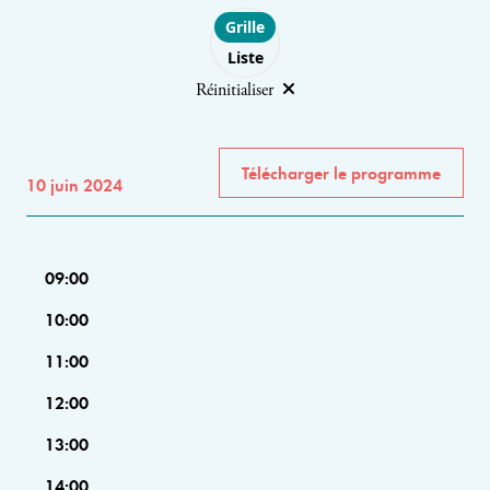
Choose layout
Grille
Liste
Réinitialiser
Télécharger le programme
10 juin 2024
09:00
10:00
11:00
12:00
13:00
14:00