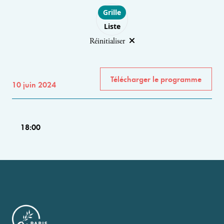
Choose layout
Grille
Liste
Réinitialiser
Télécharger le programme
10 juin 2024
18:00