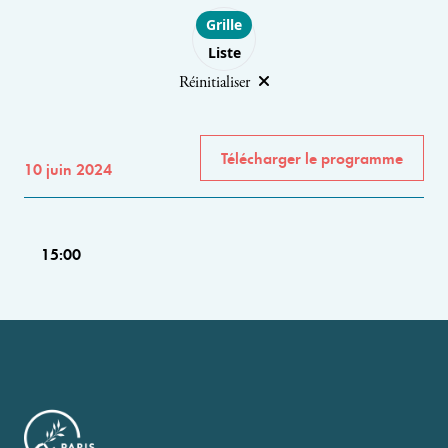
Choose layout
Grille
Liste
Réinitialiser
Télécharger le programme
10 juin 2024
15:00