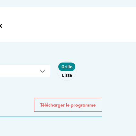
x
Choose layout
Grille
Liste
Télécharger le programme