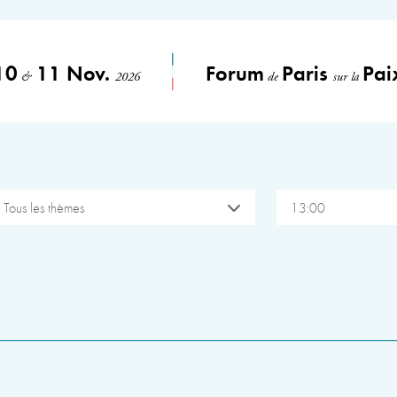
10
11 Nov.
Forum
Paris
Pai
&
2026
de
sur la
Tous les thèmes
13:00