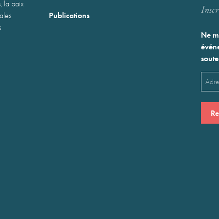
, la paix
Inscr
Publications
nales
s
Ne ma
événe
soute
Emai
(Néces