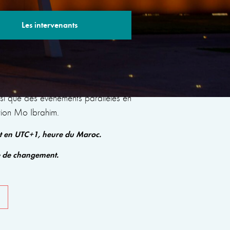
Les intervenants
s sessions avec des experts renommés qui
insi que des événements parallèles en
tion Mo Ibrahim.
nt en UTC+1, heure du Maroc.
e de changement.