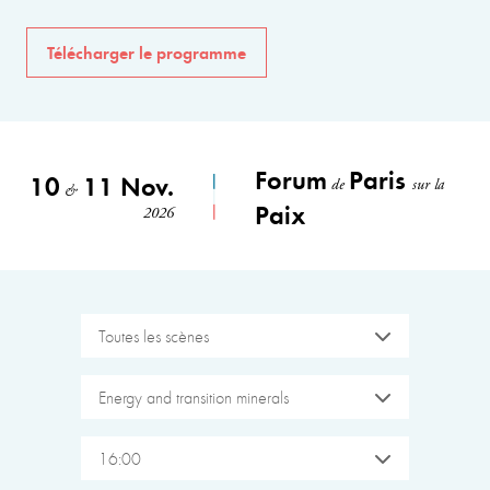
Télécharger le programme
Forum
Paris
10
11 Nov.
de
sur la
&
Paix
2026
Toutes les scènes
Energy and transition minerals
16:00