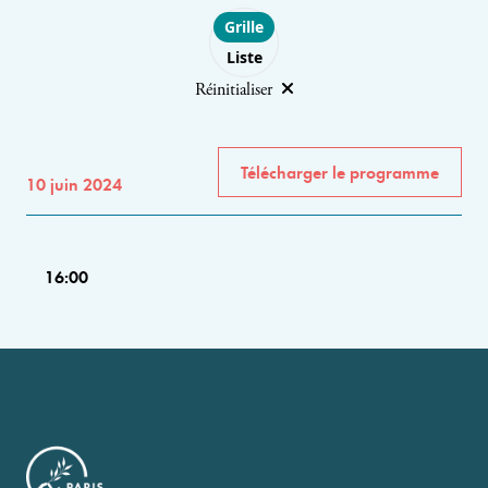
Choose layout
Grille
Liste
Réinitialiser
Télécharger le programme
10 juin 2024
16:00