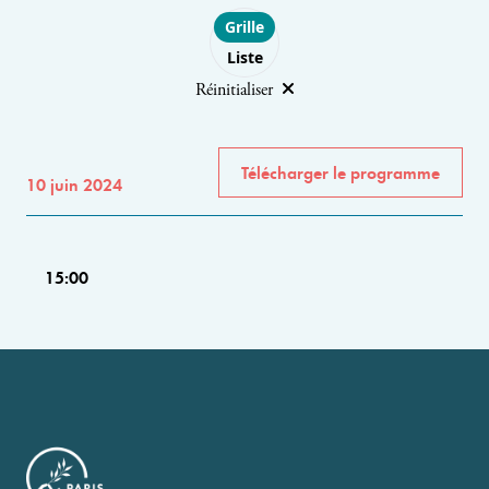
Choose layout
Grille
Liste
Réinitialiser
Télécharger le programme
10 juin 2024
15:00