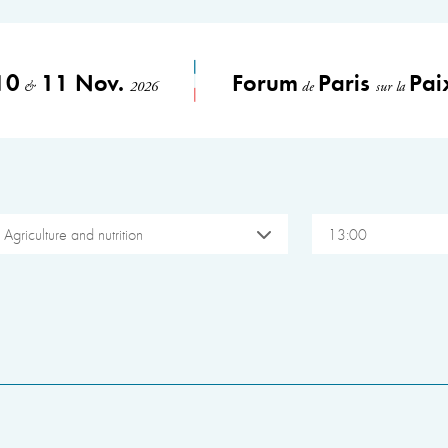
10
11 Nov.
Forum
Paris
Pai
&
2026
de
sur la
Agriculture and nutrition
13:00