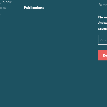
, la paix
Inscr
Publications
nales
s
Ne ma
événe
soute
Emai
(Néces