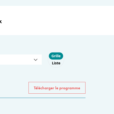
x
Choose layout
Grille
Liste
Télécharger le programme