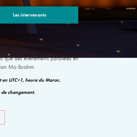
Les intervenants
s sessions avec des experts renommés qui
insi que des événements parallèles en
tion Mo Ibrahim.
nt en UTC+1, heure du Maroc.
e de changement.