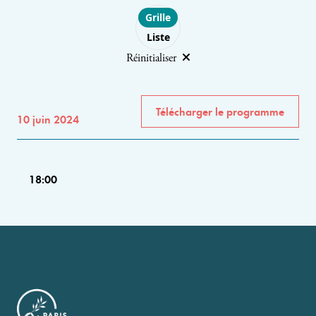
Choose layout
Grille
Liste
Réinitialiser
Télécharger le programme
10 juin 2024
18:00