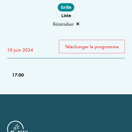
Choose layout
Grille
Liste
Réinitialiser
Télécharger le programme
10 juin 2024
17:00