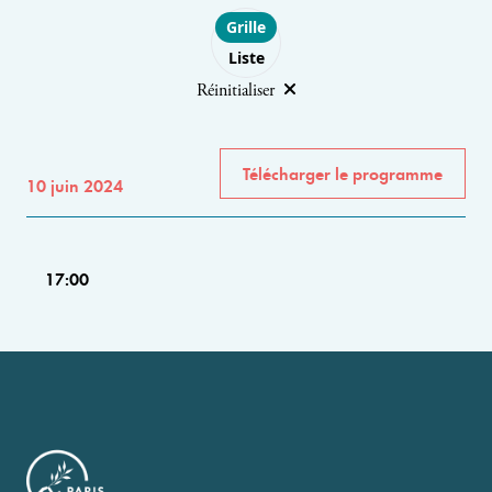
Choose layout
Grille
Liste
Réinitialiser
Télécharger le programme
10 juin 2024
17:00