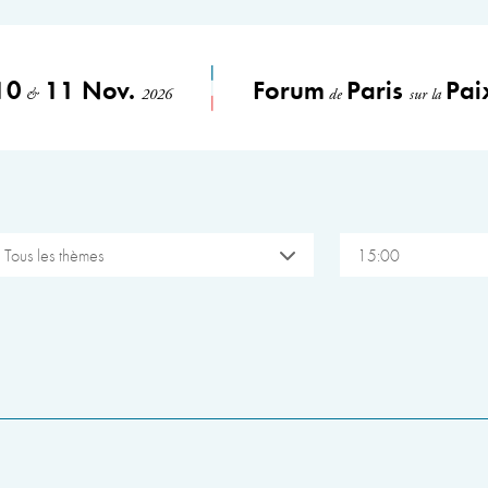
10
11 Nov.
Forum
Paris
Pai
&
2026
de
sur la
Tous les thèmes
15:00