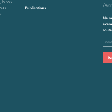
, la paix
Inscr
Publications
nales
s
Ne ma
événe
soute
Emai
(Néces