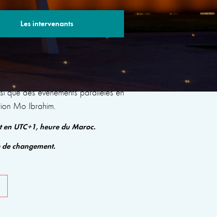
Les intervenants
s sessions avec des experts renommés qui
insi que des événements parallèles en
tion Mo Ibrahim.
nt en UTC+1, heure du Maroc.
e de changement.