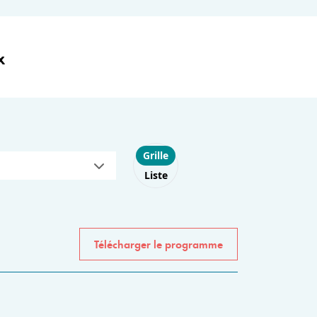
x
Choose layout
Grille
Liste
Télécharger le programme