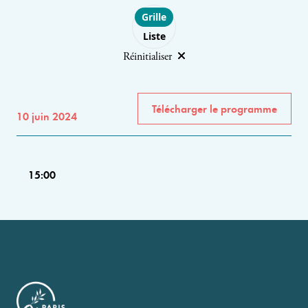
Choose layout
Grille
Liste
Réinitialiser
Télécharger le programme
10 juin 2024
15:00