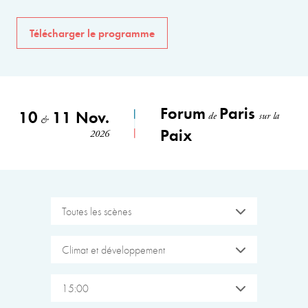
Télécharger le programme
Forum
Paris
10
11 Nov.
de
sur la
&
Paix
2026
Toutes les scènes
Climat et développement
15:00