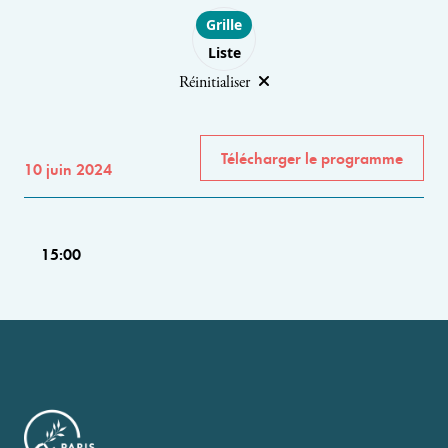
Choose layout
Grille
Liste
Réinitialiser
Télécharger le programme
10 juin 2024
15:00