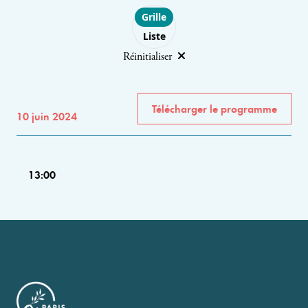
Choose layout
Grille
Liste
Réinitialiser
Télécharger le programme
10 juin 2024
13:00